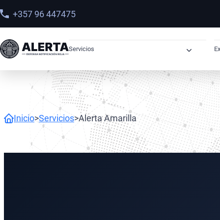
+357 96 447475
Servicios
Ex
Órdenes de Arresto
Derechos Humanos
Sanciones
Inicio
>
Servicios
>
Alerta Amarilla
Abogados OFAC
Sanciones OFAC en Latinoamérica
Recuperación de Activos
Narcotráfico
Lavado de Dinero