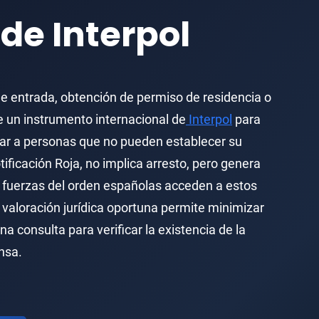
Extradición Colombia
 de Interpol
Extradición Argentina
Extradición Venezuela
e entrada, obtención de permiso de residencia o
Extradición Brasil–Estados Unidos
e un instrumento internacional de
Interpol
para
Extradición Brasil–Portugal
icar a personas que no pueden establecer su
tificación Roja, no implica arresto, pero genera
s fuerzas del orden españolas acceden a estos
 valoración jurídica oportuna permite minimizar
na consulta para verificar la existencia de la
nsa.