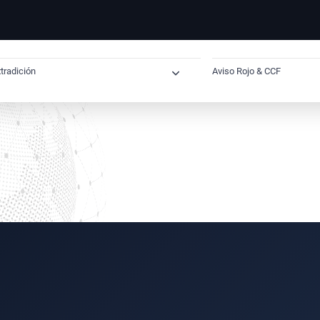
tradición
Aviso Rojo & CCF
Extradición Internacional
Cómo saber si tie
Extradición desde España
Solicitud de Ac
Extradición España–Reino Unido
Solicitud Preven
Extradición España–Estados Unidos
Solicitud Preve
Extradición España–México
Abogado para so
Extradición España–Brasil
Verificación N
Extradición España–Dubai
Eliminación de 
Extradición Cuba–España