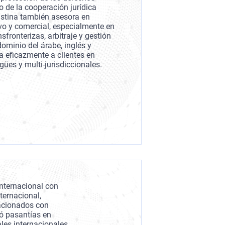
o de la cooperación jurídica
ristina también asesora en
vo y comercial, especialmente en
sfronterizas, arbitraje y gestión
ominio del árabe, inglés y
a eficazmente a clientes en
gües y multi-jurisdiccionales.
nternacional con
ternacional,
acionados con
ó pasantías en
les internacionales,