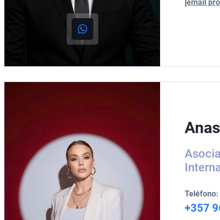
[email pro
Anas
Asocia
Intern
Teléfono:
+357 9