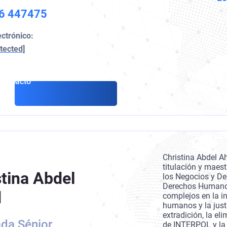
6 447475
ectrónico:
tected]
Contacto
Christina Abdel 
titulación y maest
stina Abdel
los Negocios y De
Derechos Humanos
d
complejos en la in
humanos y la justi
extradición, la el
da Sénior
de INTERPOL y la 