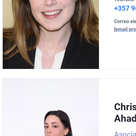
+357 9
Correo el
[email pro
Chri
Aha
Asocia