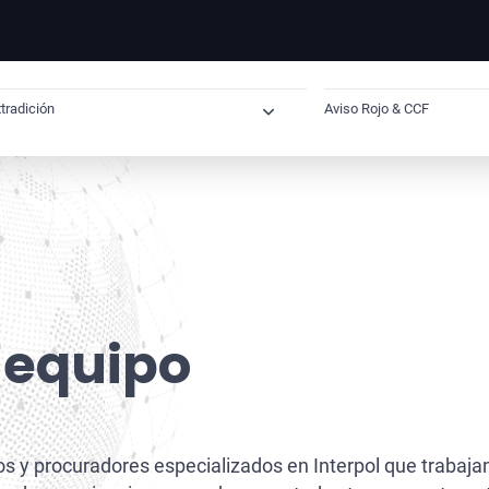
tradición
Aviso Rojo & CCF
Extradición Internacional
Cómo saber si tie
Extradición desde España
Solicitud de Ac
Extradición España–Reino Unido
Solicitud Preven
Extradición España–Estados Unidos
Solicitud Preve
Extradición España–México
Abogado para so
 equipo
Extradición España–Brasil
Verificación N
Extradición España–Dubai
Eliminación de 
 y procuradores especializados en Interpol que trabajan
Extradición Cuba–España