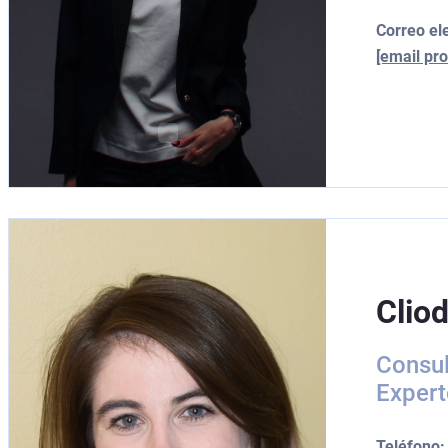
Correo el
[email pro
Clio
Consul
Expert
Teléfono: