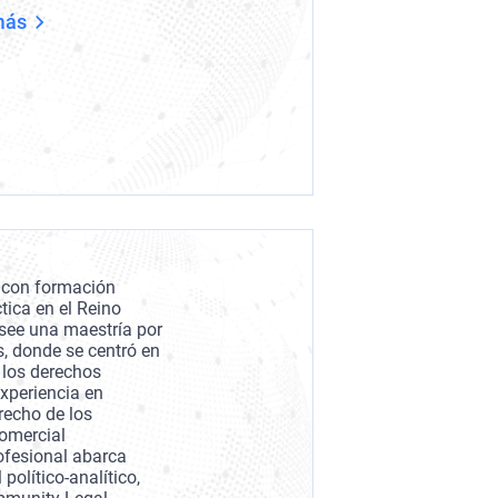
más
 con formación
tica en el Reino
see una maestría por
, donde se centró en
e los derechos
periencia en
recho de los
omercial
rofesional abarca
político-analítico,