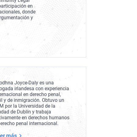
ommunity Legal
participación en
nacionales, donde
argumentación y
iodhna Joyce-Daly es una
ogada irlandesa con experiencia
ternacional en derecho penal,
vil y de inmigración. Obtuvo un
M por la Universidad de la
udad de Dublín y trabaja
tivamente en derechos humanos
derecho penal internacional.
er más