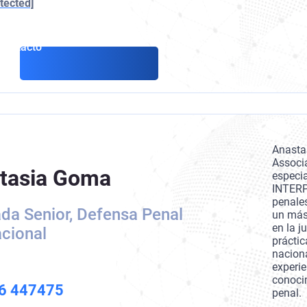
tected]
Contacto
Anasta
Associa
tasia Goma
especia
INTERP
penale
da Senior, Defensa Penal
un más
en la j
acional
práctic
nacion
experi
conoci
6 447475
penal.