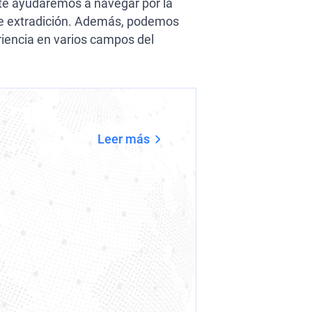
te ayudaremos a navegar por la
Aviso 
o de extradición. Además, podemos
riencia en varios campos del
UN Spe
Leer más