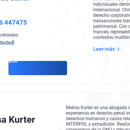
individuales dentr
internacional. Ch
derecho corporati
transacciones tran
6 447475
patrimonial. Con d
francés, represent
ectrónico:
contextos multilin
tected]
Leer más
Contacto
Melisa Kurter es una abogada i
experiencia en derecho penal in
sa Kurter
derechos humanos y casos rel
INTERPOL y extradición. Realiz
organismos de la ONU y tribuna