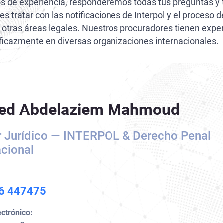
s de experiencia, responderemos todas tus preguntas y 
Extradición Colombia
 es tratar con las notificaciones de Interpol y el proces
y otras áreas legales. Nuestros procuradores tienen expe
Extradición Argentina
eficazmente en diversas organizaciones internacionales.
Extradición Venezuela
Extradición Brasil–Estados Unidos
Extradición Brasil–Portugal
ed Abdelaziem Mahmoud
 Jurídico — INTERPOL & Derecho Penal
acional
6 447475
ectrónico: