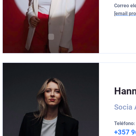
Correo el
[email pro
Hann
Socia 
Teléfono:
+357 9