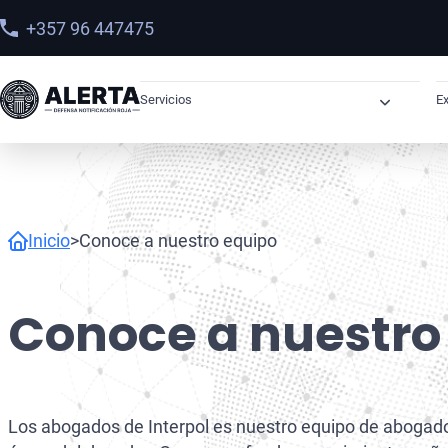
+357 96 447475
Servicios
Ex
Órdenes de Arresto
Derechos Humanos
Sanciones
Inicio
>
Conoce a nuestro equipo
Abogados OFAC
Sanciones OFAC en Latinoamérica
Conoce a nuestro
Recuperación de Activos
Narcotráfico
Los abogados de Interpol es nuestro equipo de abogados
Lavado de Dinero