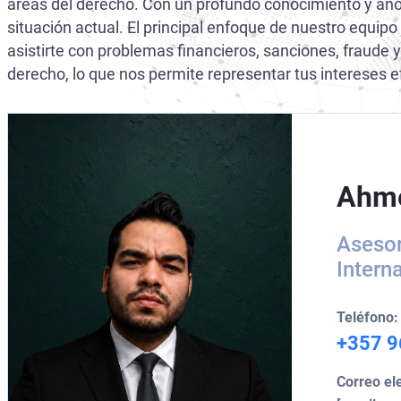
áreas del derecho. Con un profundo conocimiento y año
Ciberdelitos
situación actual. El principal enfoque de nuestro equipo
asistirte con problemas financieros, sanciones, fraude 
Delitos Fiscales Internacionales
derecho, lo que nos permite representar tus intereses 
Ahm
Asesor
Intern
Teléfono:
+357 9
Correo el