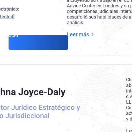
incluyendo su trabajo en el C
Advice Center en Londres y su 
ectrónico:
competiciones judiciales inter
tected]
desarrolló sus habilidades de 
análisis.
Leer más
Contacto
Cl
ab
dhna Joyce-Daly
in
ci
LL
tor Jurídico Estratégico y
Ci
ac
o Jurisdiccional
y 
Le