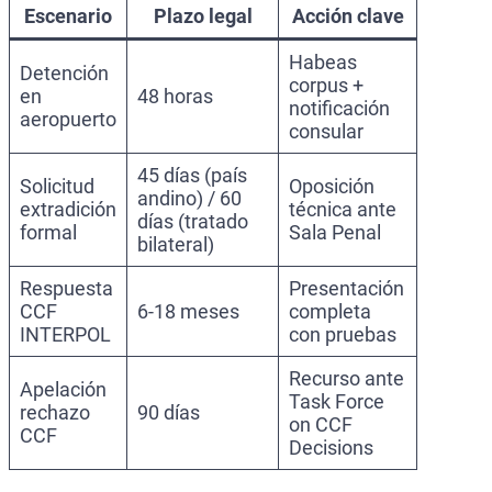
Escenario
Plazo legal
Acción clave
Habeas
Detención
corpus +
en
48 horas
notificación
aeropuerto
consular
45 días (país
Solicitud
Oposición
andino) / 60
extradición
técnica ante
días (tratado
formal
Sala Penal
bilateral)
Respuesta
Presentación
CCF
6-18 meses
completa
INTERPOL
con pruebas
Recurso ante
Apelación
Task Force
rechazo
90 días
on CCF
CCF
Decisions