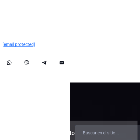
azules de Interpol y gestionar las difusiones. Tramitamos
quejas ante el TEDH, facilitamos las solicitudes de asilo y
acceso y gestionamos las sanciones, incluidos los casos de
la OFAC. Nuestra experiencia se extiende a la recuperación
exitosa de activos, lo que garantiza una protección sólida
de los derechos y activos de nuestros clientes a nivel
internacional.
[email protected]
FAQ
Blog
Contacto