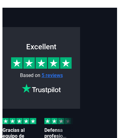
Excellent
Based on
5 reviews
Gracias al
Defensa
Gestión
Exce
equipo de
profesional
impecable
ases