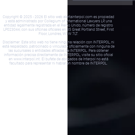
Copyright © 2025 - 2026 El sitio web alertainterpol.com es propiedad
y está administrado por Collegium of International Lawyers LP, una
entidad legalmente registrada en el Reino Unido, número de registro
LP023044, con sus oficinas oficiales en 85 Great Portland Street, First
Floor, Londres, W1W 7LT.
Disclaimer: Este sitio web no tiene ninguna relación con INTERPOL, ni
está respaldado, patrocinado o vinculado oficialmente con ninguna de
las sucursales o entidades afiliadas de INTERPOL. Para obtener
información precisa directamente de INTERPOL, visite su sitio oficial
en www.interpol.int. El bufete de abogados de Interpol no está
facultado para representar ni hablar en nombre de INTERPOL.