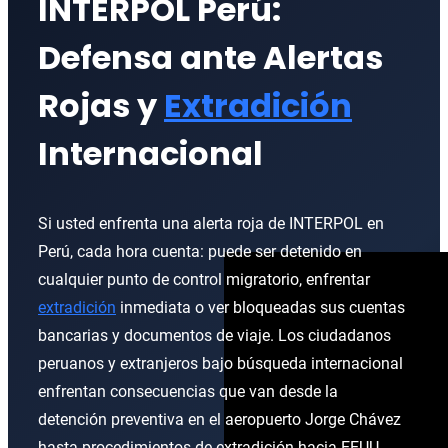
INTERPOL Perú:
Ciberdelitos
Extradición Cuba–España
Eliminación de Alertas en el Sis
Aviso Negro
Transferencias de Datos Europol 
Defensa ante Alertas
Delitos Fiscales Internacionales
Extradición Colombia
Aviso Plata
Verificación Preventiva de Datos 
Rojas y
Extradición
Extradición Argentina
Aviso Naranja
Litigación ante el TJUE contra Eu
Extradición Venezuela
Aviso Púrpura
Eliminación World-Check / LexisN
Internacional
Extradición Brasil–Estados Unido
UN Special Notice INTERPOL
Protección de Datos Europol par
Extradición Brasil–Portugal
Si usted enfrenta una alerta roja de INTERPOL en
Perú, cada hora cuenta: puede ser detenido en
cualquier punto de control migratorio, enfrentar
extradición
inmediata o ver bloqueadas sus cuentas
bancarias y documentos de viaje. Los ciudadanos
peruanos y extranjeros bajo búsqueda internacional
enfrentan consecuencias que van desde la
detención preventiva en el aeropuerto Jorge Chávez
hasta procedimientos de extradición hacia EEUU,