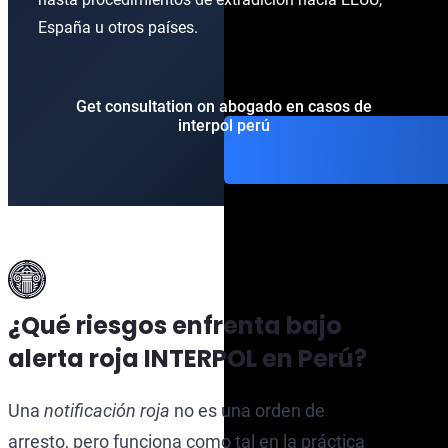
España u otros países.
Get consultation on abogado en casos de
interpol perú
¿Qué riesgos enfrenta bajo
alerta roja INTERPOL en Perú?
Una
notificación roja
no es una orden de
arresto, pero funciona como tal en la práctica