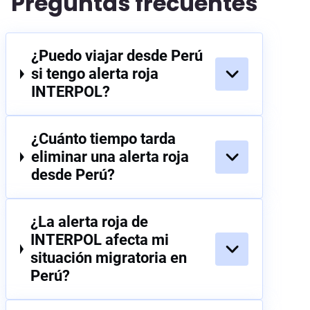
Preguntas frecuentes
meses se
con
Lograron
derecho
anuló la
tran
suspender la
internacional.
notificación.
Serv
alerta y
El caso fue
Trabajo
prim
recuperar mi
archivado.
¿Puedo viajar desde Perú
extraordinario
res
libertad de
Eternamente
si tengo alerta roja
y
rápi
movimiento.
agradecidos.
comunicación
res
INTERPOL?
Los
excelente.
con
recomiendo
sin dudarlo.
¿Cuánto tiempo tarda
eliminar una alerta roja
desde Perú?
¿La alerta roja de
INTERPOL afecta mi
situación migratoria en
Perú?