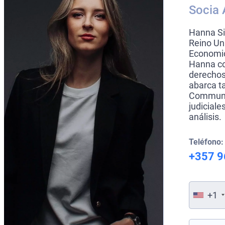
Socia 
Hanna Si
Reino Un
Economic
Hanna co
derechos
abarca ta
Communit
judiciale
análisis.
Teléfono:
+357 9
+1
Por favor