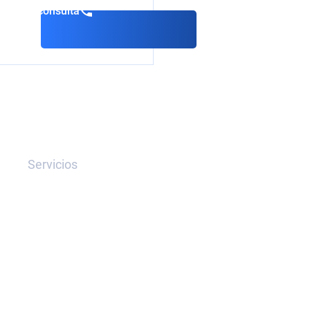
servar consulta
Servicios
Extradición
Eliminación de Aviso Rojo
Solicitud Preventiva
Solicitud de Acceso
Recuperación de Activos
Sanciones