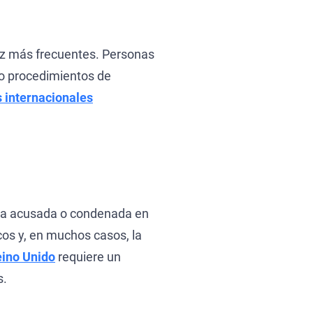
Aviso 
UN Spe
vez más frecuentes. Personas
 o procedimientos de
 internacionales
ona acusada o condenada en
cos y, en muchos casos, la
eino Unido
requiere un
s.