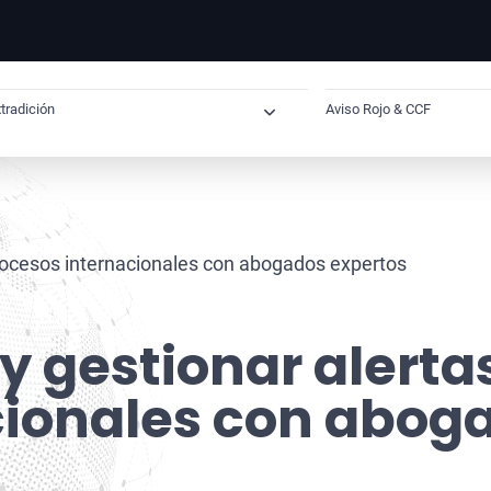
tradición
Aviso Rojo & CCF
Extradición Internacional
Cómo saber si tie
Extradición desde España
Solicitud de Ac
Extradición España–Reino Unido
Solicitud Preven
rocesos internacionales con abogados expertos
Extradición España–Estados Unidos
Solicitud Preve
Extradición España–México
Abogado para so
 gestionar alerta
Extradición España–Brasil
Verificación N
cionales con abog
Extradición España–Dubai
Eliminación de 
Extradición Cuba–España