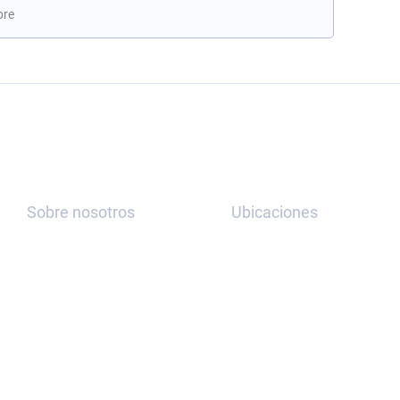
Re
Sobre nosotros
Ubicaciones
Sobre
España,
nosotros
Madrid
Casos
Equipo