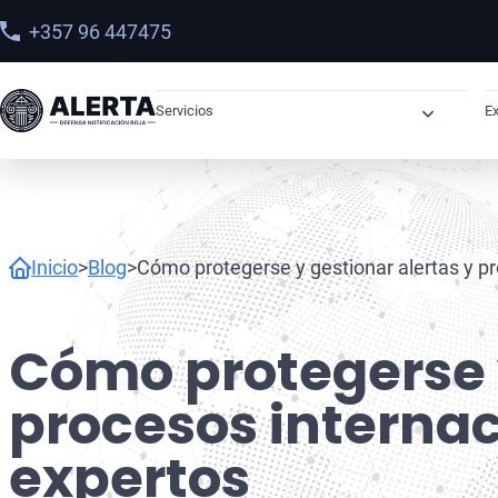
+357 96 447475
Servicios
Ex
Órdenes de Arresto
Derechos Humanos
Sanciones
Inicio
>
Blog
>
Cómo protegerse y gestionar alertas y p
Abogados OFAC
Sanciones OFAC en Latinoamérica
Cómo protegerse y
Recuperación de Activos
procesos interna
Narcotráfico
expertos
Lavado de Dinero