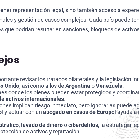
 tener representación legal, sino también acceso a exper
onales y gestión de casos complejos. Cada país puede ten
res que podrían resultar en sanciones, bloqueos de activo
ejos
tante revisar los tratados bilaterales y la legislación int
no Unido
, así como a los de
Argentina
o
Venezuela
.
iones donde los bienes pueden estar protegidos y coordina
e activos internacionales
.
ones implican riesgo inmediato, pero ignorarlas puede ag
ol
y actuar con un
abogado en casos de Europol
ayuda a 
otráfico
,
lavado de dinero
o
ciberdelitos
, la estrategia le
otección de activos y reputación.