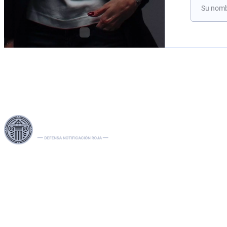
Aproveche nuestras extensas redes legales en la UE, EE. UU.
y Canadá para gestionar de manera experta las
extradiciones, eliminar las notificaciones rojas, verdes y
azules de Interpol y gestionar las difusiones. Tramitamos
quejas ante el TEDH, facilitamos las solicitudes de asilo y
acceso y gestionamos las sanciones, incluidos los casos de
la OFAC. Nuestra experiencia se extiende a la recuperación
exitosa de activos, lo que garantiza una protección sólida
de los derechos y activos de nuestros clientes a nivel