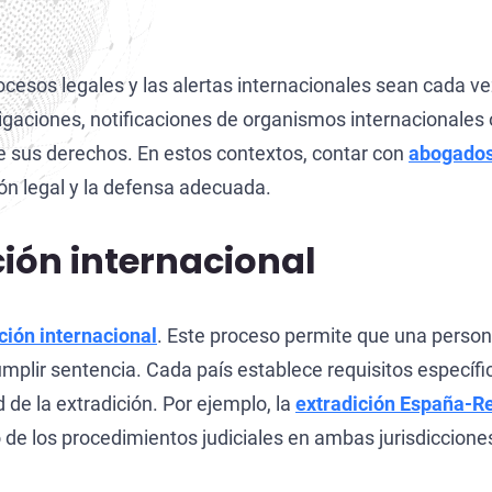
Extradición Colombia
Extradición Argentina
procesos legales y las alertas internacionales sean cada 
Extradición Venezuela
gaciones, notificaciones de organismos internacionales
e sus derechos. En estos contextos, contar con
abogados
Extradición Brasil–Estados Unidos
ón legal y la defensa adecuada.
Extradición Brasil–Portugal
ción internacional
ción internacional
. Este proceso permite que una pers
umplir sentencia. Cada país establece requisitos específi
d de la extradición. Por ejemplo, la
extradición España-R
o de los procedimientos judiciales en ambas jurisdiccione