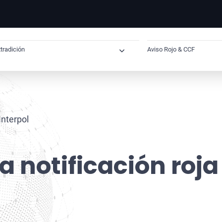
tradición
Aviso Rojo & CCF
Extradición Internacional
Cómo saber si tie
Extradición desde España
Solicitud de Ac
Extradición España–Reino Unido
Solicitud Preven
Interpol
Extradición España–Estados Unidos
Solicitud Preve
Extradición España–México
Abogado para so
 notificación roja
Extradición España–Brasil
Verificación N
Extradición España–Dubai
Eliminación de 
Extradición Cuba–España