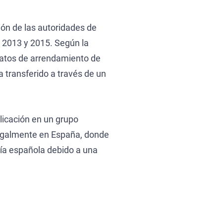
Aviso 
ión de las autoridades de
UN Spe
s 2013 y 2015. Según la
ntratos de arrendamiento de
 transferido a través de un
plicación en un grupo
 legalmente en España, donde
icía española debido a una