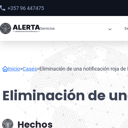
+357 96 447475
Servicios
Ex
Órdenes de Arresto
Derechos Humanos
Sanciones
Inicio
>
Cases
>
Eliminación de una notificación roja de 
Abogados OFAC
Sanciones OFAC en Latinoamérica
Eliminación de una
Recuperación de Activos
Narcotráfico
Hechos
Lavado de Dinero