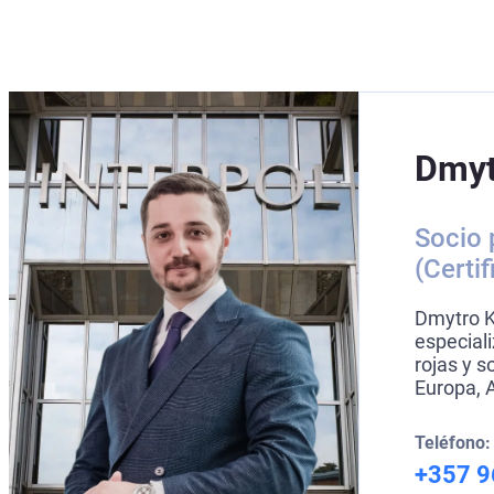
Dmyt
Socio 
(Certi
Dmytro K
especial
rojas y 
Europa, A
Teléfono:
+357 9