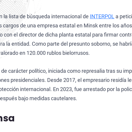
Extradición Colombia
n la lista de búsqueda internacional de
INTERPOL
a petic
Extradición Argentina
tos cargos de una empresa estatal en Minsk entre los año
Extradición Venezuela
do con el director de dicha planta estatal para firmar co
Extradición Brasil–Estados Unidos
 la entidad. Como parte del presunto soborno, se habría
valorado en 120.000 rublos bielorrusos.
Extradición Brasil–Portugal
de carácter político, iniciada como represalia tras su im
iones presidenciales. Desde 2017, el empresario residía
otección internacional. En 2023, fue arrestado por la pol
después bajo medidas cautelares.
nsa