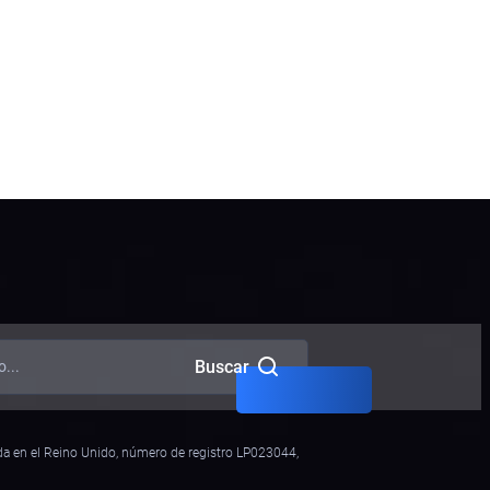
Solicitud Preventiva
Solicitud de Acceso
Recuperación de Activos
Sanciones
Abogados OFAC
Difusión
Buscar
ada en el Reino Unido, número de registro LP023044,