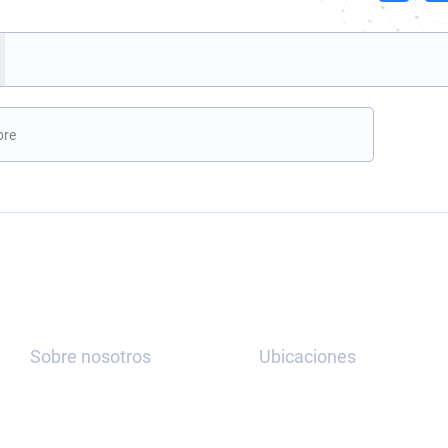
, deja este campo vacío.
Re
Sobre nosotros
Ubicaciones
Sobre
España,
nosotros
Madrid