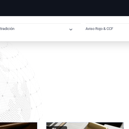
tradición
Aviso Rojo & CCF
Extradición Internacional
Cómo saber si tie
Extradición desde España
Solicitud de Ac
Extradición España–Reino Unido
Solicitud Preven
Extradición España–Estados Unidos
Solicitud Preve
Extradición España–México
Abogado para so
Extradición España–Brasil
Verificación N
Extradición España–Dubai
Eliminación de 
Extradición Cuba–España