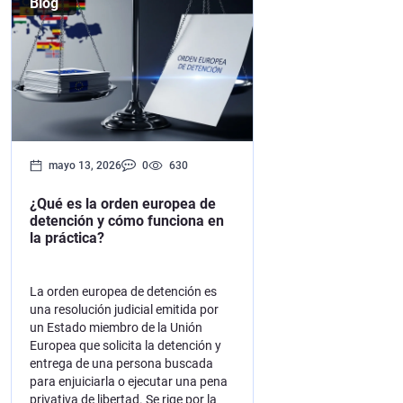
Blog
Aviso 
UN Spe
mayo 13, 2026
0
630
¿Qué es la orden europea de
detención y cómo funciona en
la práctica?
La orden europea de detención es
una resolución judicial emitida por
un Estado miembro de la Unión
Europea que solicita la detención y
entrega de una persona buscada
para enjuiciarla o ejecutar una pena
privativa de libertad. Se rige por la