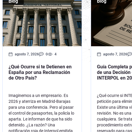
Blog
Blog
Ciberdelitos
Delitos Fiscales Internacionales
agosto 7, 2026
0
4
agosto 7, 2026
¿Qué Ocurre si te Detienen en
Guía Completa p
España por una Reclamación
de una Decisión 
de Otro País?
INTERPOL en 2
Imaginemos a un empresario. Es
¿Qué ocurre si IN
2026 y aterriza en Madrid-Barajas
petición para elimi
para una conferencia. Pero al pasar
Existe una última ví
el control de pasaportes, la policía lo
revisión. No es una
aparta. Le informan de que ha sido
cualquiera. Se trat
detenido. ¿La razón? Una
procedimiento extr
notificación roja de Interpol emitida
reservado para ca