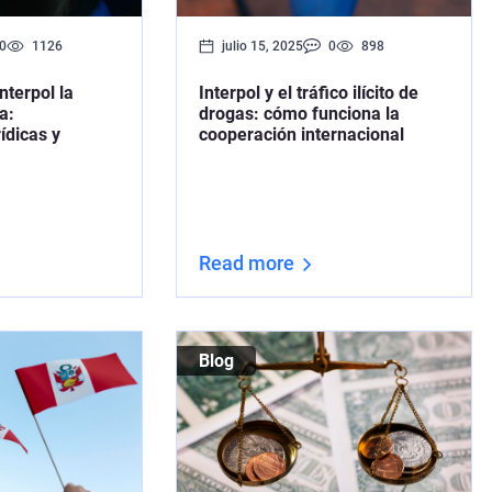
0
1126
julio 15, 2025
0
898
terpol la
Interpol y el tráfico ilícito de
a:
drogas: cómo funciona la
ídicas y
cooperación internacional
Read more
Blog