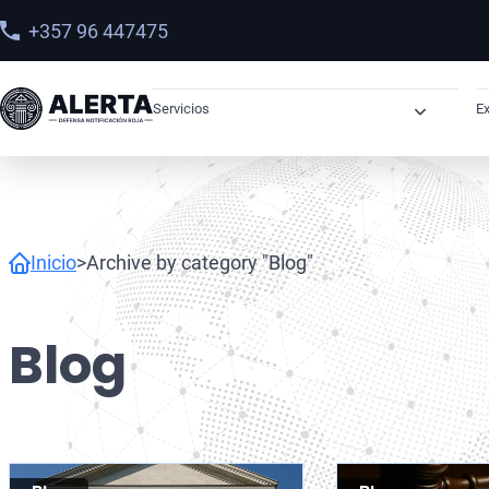
+357 96 447475
Servicios
Ex
Órdenes de Arresto
Derechos Humanos
Sanciones
Inicio
>
Archive by category "Blog"
Abogados OFAC
Sanciones OFAC en Latinoamérica
Blog
Recuperación de Activos
Narcotráfico
Lavado de Dinero