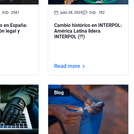
0
2581
julio 28, 2025
0
782
as en España:
Cambio histórico en INTERPOL:
ón legal y
América Latina lidera
INTERPOL (!?)
Read more
Blog