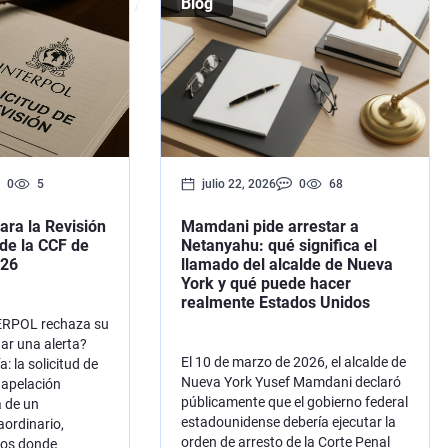
Blog
Extradición Colombia
Extradición Argentina
Extradición Venezuela
Extradición Brasil–Estados Unidos
Extradición Brasil–Portugal
0
5
julio 22, 2026
0
68
ara la Revisión
Mamdani pide arrestar a
de la CCF de
Netanyahu: qué significa el
026
llamado del alcalde de Nueva
York y qué puede hacer
realmente Estados Unidos
TERPOL rechaza su
nar una alerta?
El 10 de marzo de 2026, el alcalde de
a: la solicitud de
Nueva York Yusef Mamdani declaró
 apelación
públicamente que el gobierno federal
a de un
estadounidense debería ejecutar la
aordinario,
orden de arresto de la Corte Penal
sos donde